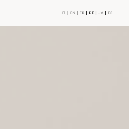
IT
|
EN
|
FR
|
DE
|
JA
|
ES