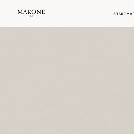
START
MA