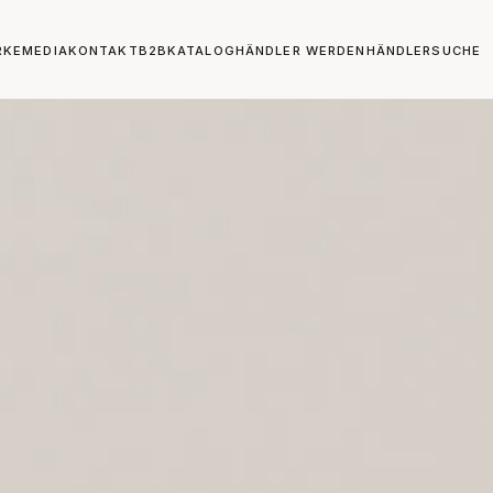
RKE
MEDIA
KONTAKT
B2B
KATALOG
HÄNDLER WERDEN
HÄNDLERSUCHE