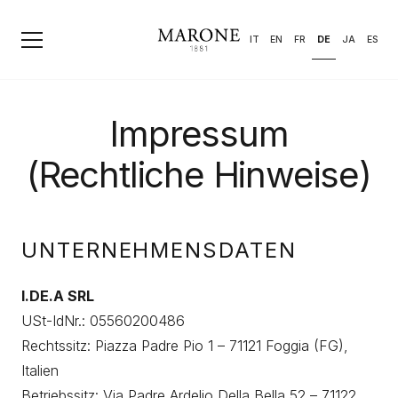
DE
IT
EN
FR
JA
ES
Impressum
(Rechtliche Hinweise)
UNTERNEHMENSDATEN
I.DE.A SRL
USt-IdNr.: 05560200486
Rechtssitz: Piazza Padre Pio 1 – 71121 Foggia (FG),
Italien
Betriebssitz: Via Padre Ardelio Della Bella 52 – 71122