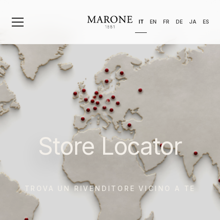
IT
EN
FR
DE
JA
ES
Store Locator
TROVA UN RIVENDITORE VICINO A TE